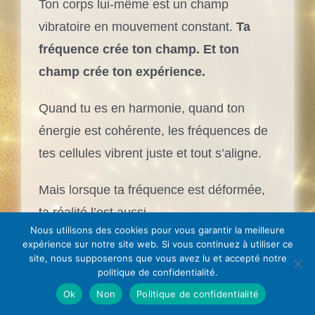
Ton corps lui-même est un champ
vibratoire en mouvement constant.
Ta
fréquence crée ton champ. Et ton
champ crée ton expérience.
Quand tu es en harmonie, quand ton
énergie est cohérente, les fréquences de
tes cellules vibrent juste et tout s’aligne.
Mais lorsque ta fréquence est déformée,
ta réalité l’est aussi.
Nous utilisons des cookies pour vous garantir la meilleure
expérience sur notre site web. Si vous continuez à utiliser ce
Le stress, les blessures émotionnelles, les
site, nous supposerons que vous avez lu et accepté notre
pensées répétitives ou les tensions créent
politique de confidentialité.
des dissonances : ton énergie se
Ok
Non
Politique de confidentialité