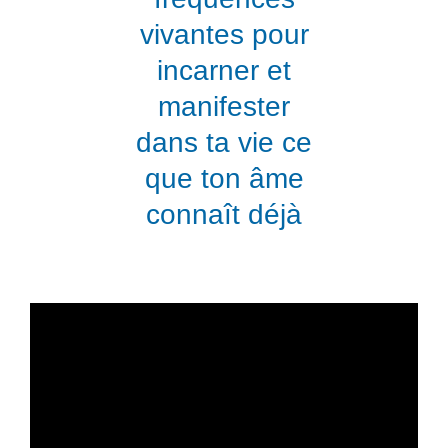
vivantes pour
incarner et
manifester
dans ta vie ce
que ton âme
connaît déjà