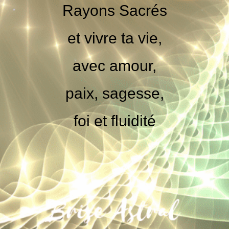
Rayons Sacrés
et vivre ta vie,
avec amour,
paix, sagesse,
foi et fluidité